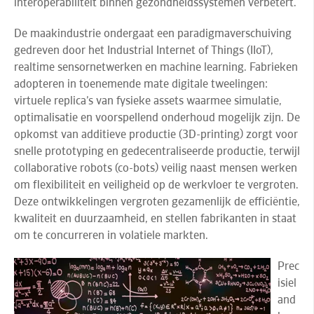
interoperabiliteit binnen gezondheidssystemen verbetert.
De
maakindustrie
ondergaat een paradigmaverschuiving
gedreven door het Industrial Internet of Things (IIoT),
realtime sensornetwerken en machine learning. Fabrieken
adopteren in toenemende mate digitale tweelingen:
virtuele replica’s van fysieke assets waarmee simulatie,
optimalisatie en voorspellend onderhoud mogelijk zijn. De
opkomst van additieve productie (3D-printing) zorgt voor
snelle prototyping en gedecentraliseerde productie, terwijl
collaborative robots (co-bots) veilig naast mensen werken
om flexibiliteit en veiligheid op de werkvloer te vergroten.
Deze ontwikkelingen vergroten gezamenlijk de efficiëntie,
kwaliteit en duurzaamheid, en stellen fabrikanten in staat
om te concurreren in volatiele markten.
Prec
isiel
and